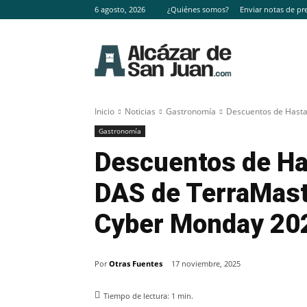
6 agosto, 2026
¿Quiénes somos?
Enviar notas de pr
Inicio
Noticias
Gastronomía
Descuentos de Hasta
Gastronomía
Descuentos de Ha
DAS de TerraMaste
Cyber Monday 20
Por
Otras Fuentes
17 noviembre, 2025
Tiempo de lectura:
1
min.