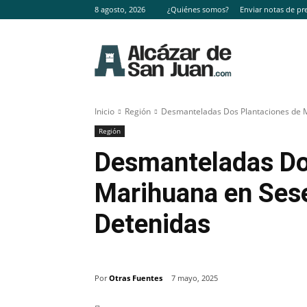
8 agosto, 2026
¿Quiénes somos?
Enviar notas de pr
Inicio
Región
Desmanteladas Dos Plantaciones de 
Región
Desmanteladas Do
Marihuana en Ses
Detenidas
Por
Otras Fuentes
7 mayo, 2025