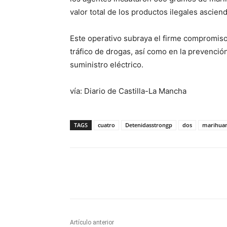
valor total de los productos ilegales asci
Este operativo subraya el firme compromiso d
tráfico de drogas, así como en la prevenció
suministro eléctrico.
vía: Diario de Castilla-La Mancha
TAGS
cuatro
Detenidasstrongp
dos
marihua
Facebook
X
Pinterest
Artículo anterior