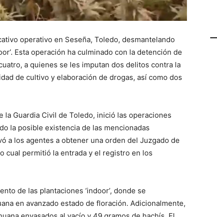
ficativo operativo en Seseña, Toledo, desmantelando
oor’. Esta operación ha culminado con la detención de
cuatro, a quienes se les imputan dos delitos contra la
idad de cultivo y elaboración de drogas, así como dos
 la Guardia Civil de Toledo, inició las operaciones
ado la posible existencia de las mencionadas
evó a los agentes a obtener una orden del Juzgado de
 cual permitió la entrada y el registro en los
nto de las plantaciones ‘indoor’, donde se
ana en avanzado estado de floración. Adicionalmente,
uana envasados al vacío y 49 gramos de hachís. El