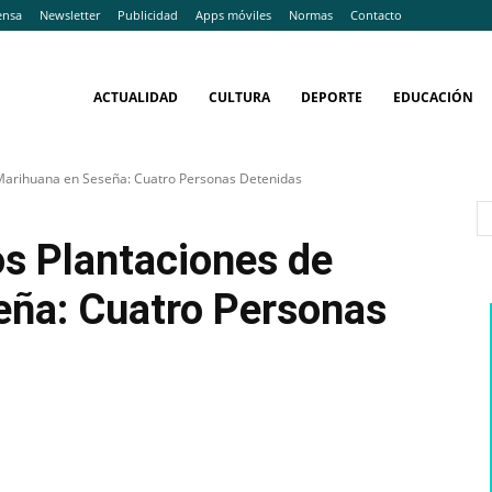
ensa
Newsletter
Publicidad
Apps móviles
Normas
Contacto
ACTUALIDAD
CULTURA
DEPORTE
EDUCACIÓN
Marihuana en Seseña: Cuatro Personas Detenidas
s Plantaciones de
eña: Cuatro Personas