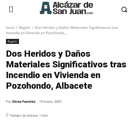
Inicio
Región
Dos Heridos y Daños Materiales Significativos tras
Incendio en Vivienda en Pozohondo,...
Región
Dos Heridos y Daños
Materiales Significativos tras
Incendio en Vivienda en
Pozohondo, Albacete
Por
Otras Fuentes
19 enero, 2025
Tiempo de lectura:
1
min.
Facebook
X
Pinterest
WhatsApp