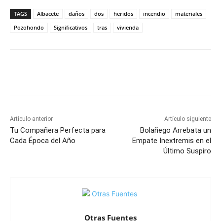
TAGS
Albacete
daños
dos
heridos
incendio
materiales
Pozohondo
Significativos
tras
vivienda
Facebook
X
Pinterest
WhatsApp
Artículo anterior
Artículo siguiente
Tu Compañera Perfecta para
Bolañego Arrebata un
Cada Época del Año
Empate Inextremis en el
Último Suspiro
Otras Fuentes