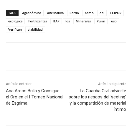
TAGS
Agronómico
alternativa
Cerdo
como
del
ECIPUR
ecológica
Fertilizantes
ITAP
los
Minerales
Purín
uso
Verifican
viabilidad
Facebook
X
Pinterest
WhatsApp
Artículo anterior
Artículo siguiente
Ana Arcos Brilla y Consigue
La Guardia Civil advierte
el Oro en el I Torneo Nacional
sobre los riesgos del ‘sexting’
de Esgrima
y la compartición de material
íntimo