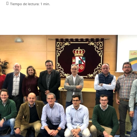
Tiempo de lectura:
1
min.
Facebook
X
Pinterest
WhatsApp