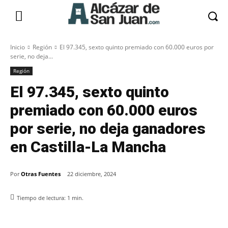
Inicio
Región
El 97.345, sexto quinto premiado con 60.000 euros por
serie, no deja...
Región
El 97.345, sexto quinto
premiado con 60.000 euros
por serie, no deja ganadores
en Castilla-La Mancha
Por
Otras Fuentes
22 diciembre, 2024
Tiempo de lectura:
1
min.
Facebook
X
Pinterest
WhatsApp