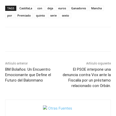
TAGS
CastillaLa
con
deja
euros
Ganadores
Mancha
por
Premiado
quinto
serie
sexto
Facebook
X
Pinterest
WhatsApp
Artículo anterior
Artículo siguiente
BM Bolaños: Un Encuentro
El PSOE interpone una
Emocionante que Define el
denuncia contra Vox ante la
Futuro del Balonmano
Fiscalía por un préstamo
relacionado con Orbán.