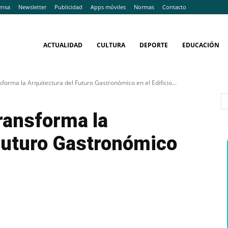
ensa
Newsletter
Publicidad
Apps móviles
Normas
Contacto
ACTUALIDAD
CULTURA
DEPORTE
EDUCACIÓN
forma la Arquitectura del Futuro Gastronómico en el Edificio...
ransforma la
 Futuro Gastronómico