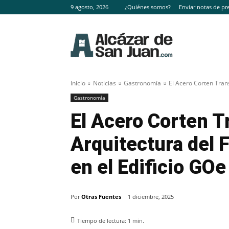
9 agosto, 2026
¿Quiénes somos?
Enviar notas de pr
Inicio
Noticias
Gastronomía
El Acero Corten Trans
Gastronomía
El Acero Corten T
Arquitectura del
en el Edificio GOe
Por
Otras Fuentes
1 diciembre, 2025
Tiempo de lectura:
1
min.