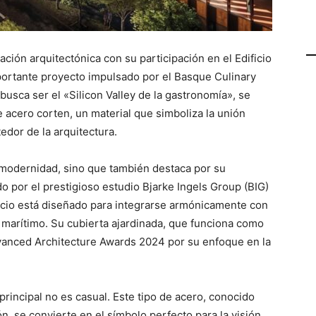
ción arquitectónica con su participación en el Edificio
rtante proyecto impulsado por el Basque Culinary
busca ser el «Silicon Valley de la gastronomía», se
 acero corten, un material que simboliza la unión
tedor de la arquitectura.
 modernidad, sino que también destaca por su
 por el prestigioso estudio Bjarke Ingels Group (BIG)
ficio está diseñado para integrarse armónicamente con
 marítimo. Su cubierta ajardinada, que funciona como
dvanced Architecture Awards 2024 por su enfoque en la
principal no es casual. Este tipo de acero, conocido
ón, se convierte en el símbolo perfecto para la visión