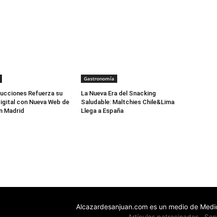
Gastronomía
ucciones Refuerza su
La Nueva Era del Snacking
igital con Nueva Web de
Saludable: Maltchies Chile&Lima
n Madrid
Llega a España
Alcazardesanjuan.com es un medio de Medio
Artículos patrocinados
Ser