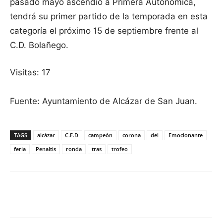
pasado mayo ascendió a Primera Autonómica,
tendrá su primer partido de la temporada en esta
categoría el próximo 15 de septiembre frente al
C.D. Bolañego.
Visitas: 17
Fuente: Ayuntamiento de Alcázar de San Juan.
TAGS
alcázar
C.F.D
campeón
corona
del
Emocionante
feria
Penaltis
ronda
tras
trofeo
Facebook
X
Pinterest
WhatsApp