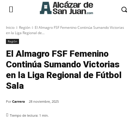
Inicio
Región
El Almagro FSF Femenino Continúa Sumando Victorias
en la Liga Regional de...
Región
El Almagro FSF Femenino
Continúa Sumando Victorias
en la Liga Regional de Fútbol
Sala
Por
Carrero
28 noviembre, 2025
Tiempo de lectura:
1
min.
Facebook
X
Pinterest
WhatsApp