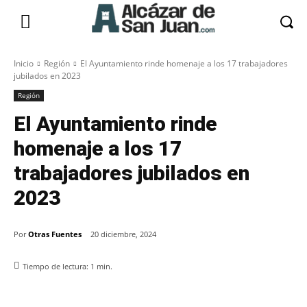
Inicio
Región
El Ayuntamiento rinde homenaje a los 17 trabajadores
jubilados en 2023
Región
El Ayuntamiento rinde
homenaje a los 17
trabajadores jubilados en
2023
Por
Otras Fuentes
20 diciembre, 2024
Tiempo de lectura:
1
min.
Facebook
X
Pinterest
WhatsApp