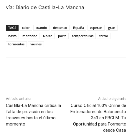
vía: Diario de Castilla-La Mancha
TAGS
calor
cuando
descenso
España
esperan
gran
hasta
mantiene
Norte
parte
temperaturas
tercio
tormentas
viernes
Facebook
X
Pinterest
WhatsApp
Artículo anterior
Artículo siguiente
Castilla-La Mancha critica la
Curso Oficial 100% Online de
falta de previsión en los
Entrenadores de Baloncesto
trasvases hasta el último
3×3 en FBCLM: Tu
momento
Oportunidad para Formarte
desde Casa