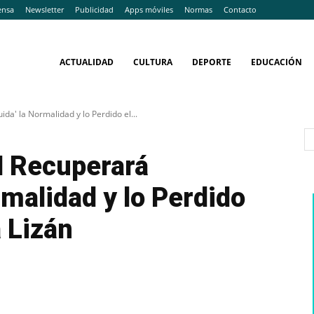
ensa
Newsletter
Publicidad
Apps móviles
Normas
Contacto
ACTUALIDAD
CULTURA
DEPORTE
EDUCACIÓN
a' la Normalidad y lo Perdido el...
 Recuperará
rmalidad y lo Perdido
 Lizán