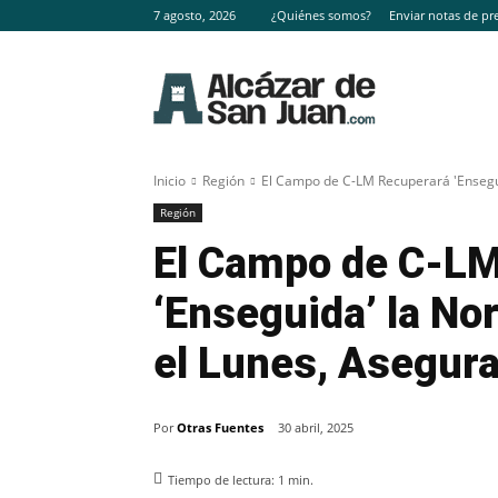
7 agosto, 2026
¿Quiénes somos?
Enviar notas de pr
Inicio
Región
El Campo de C-LM Recuperará 'Enseguid
Región
El Campo de C-LM
‘Enseguida’ la No
el Lunes, Asegura
Por
Otras Fuentes
30 abril, 2025
Tiempo de lectura:
1
min.