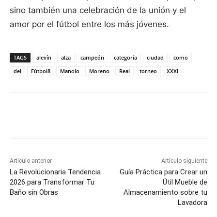
sino también una celebración de la unión y el
amor por el fútbol entre los más jóvenes.
TAGS
alevín
alza
campeón
categoría
ciudad
como
del
Fútbol8
Manolo
Moreno
Real
torneo
XXXI
Facebook
X
Pinterest
WhatsApp
Artículo anterior
Artículo siguiente
La Revolucionaria Tendencia
Guía Práctica para Crear un
2026 para Transformar Tu
Útil Mueble de
Baño sin Obras
Almacenamiento sobre tu
Lavadora