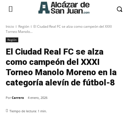
Inicio
Región
El Ciudad Real FC se alza como campeón del XXXI
Torneo Manolo...
Región
El Ciudad Real FC se alza
como campeón del XXXI
Torneo Manolo Moreno en la
categoría alevín de fútbol-8
Por
Carrero
4 enero, 2026
Tiempo de lectura:
1
min.
Facebook
X
Pinterest
WhatsApp