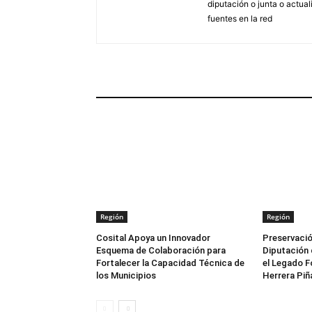
diputación o junta o actua
fuentes en la red
ARTÍCULOS RELACIONADOS
Región
Región
Cosital Apoya un Innovador
Preservació
Esquema de Colaboración para
Diputación 
Fortalecer la Capacidad Técnica de
el Legado F
los Municipios
Herrera Piñ