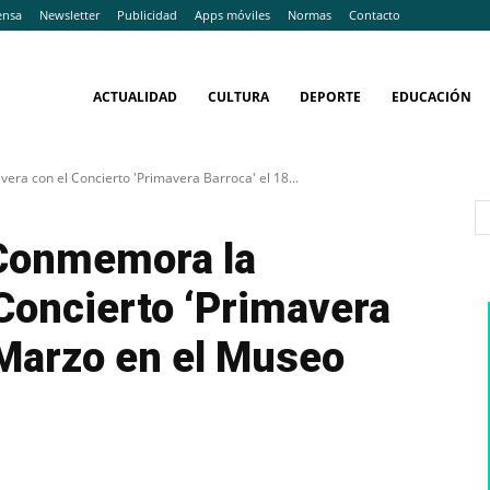
ensa
Newsletter
Publicidad
Apps móviles
Normas
Contacto
ACTUALIDAD
CULTURA
DEPORTE
EDUCACIÓN
ra con el Concierto 'Primavera Barroca' el 18...
 Conmemora la
Concierto ‘Primavera
 Marzo en el Museo