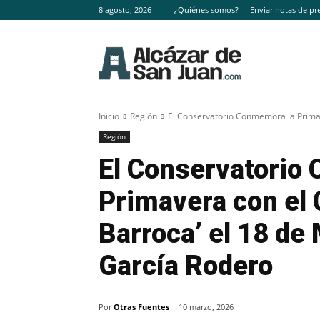
8 agosto, 2026
¿Quiénes somos?
Enviar notas de pr
Inicio
Región
El Conservatorio Conmemora la Primave
Región
El Conservatorio
Primavera con el 
Barroca’ el 18 de
García Rodero
Por
Otras Fuentes
10 marzo, 2026