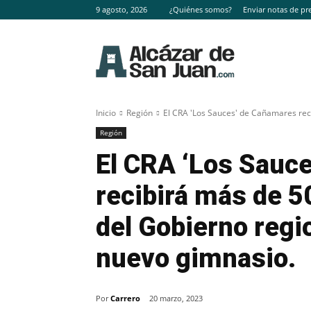
9 agosto, 2026
¿Quiénes somos?
Enviar notas de pr
Inicio
Región
El CRA 'Los Sauces' de Cañamares reci
Región
El CRA ‘Los Sauc
recibirá más de 5
del Gobierno regio
nuevo gimnasio.
Por
Carrero
20 marzo, 2023