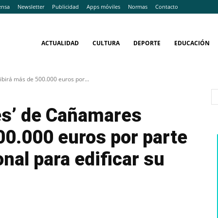
ensa
Newsletter
Publicidad
Apps móviles
Normas
Contacto
ACTUALIDAD
CULTURA
DEPORTE
EDUCACIÓN
birá más de 500.000 euros por...
es’ de Cañamares
00.000 euros por parte
nal para edificar su