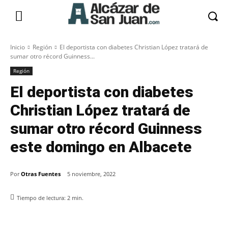
Inicio
Región
El deportista con diabetes Christian López tratará de
sumar otro récord Guinness...
Región
El deportista con diabetes
Christian López tratará de
sumar otro récord Guinness
este domingo en Albacete
Por
Otras Fuentes
5 noviembre, 2022
Tiempo de lectura:
2
min.
Facebook
X
Pinterest
WhatsApp