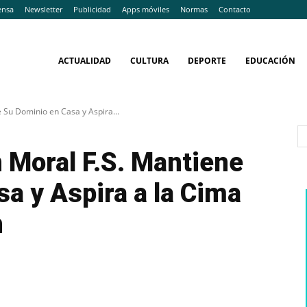
ensa
Newsletter
Publicidad
Apps móviles
Normas
Contacto
ACTUALIDAD
CULTURA
DEPORTE
EDUCACIÓN
e Su Dominio en Casa y Aspira...
n Moral F.S. Mantiene
a y Aspira a la Cima
n