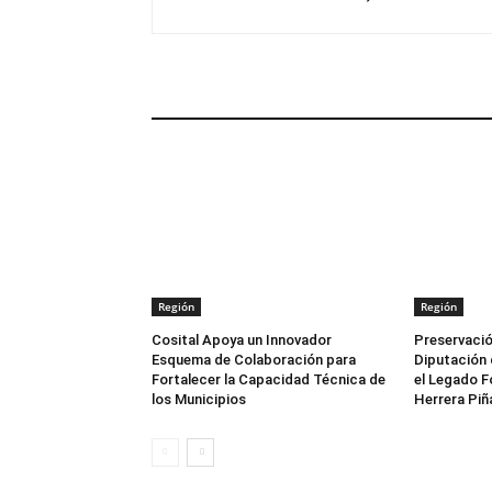
ARTÍCULOS RELACIONADOS
Región
Región
Cosital Apoya un Innovador
Preservació
Esquema de Colaboración para
Diputación 
Fortalecer la Capacidad Técnica de
el Legado F
los Municipios
Herrera Piñ