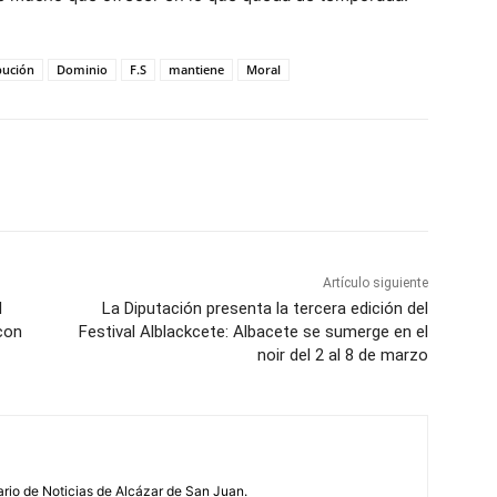
bución
Dominio
F.S
mantiene
Moral
WhatsApp
Artículo siguiente
l
La Diputación presenta la tercera edición del
 con
Festival Alblackcete: Albacete se sumerge en el
noir del 2 al 8 de marzo
ario de Noticias de Alcázar de San Juan.