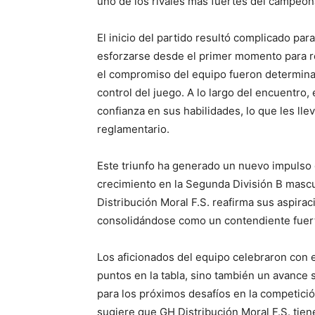
uno de los rivales más fuertes del campeon
El inicio del partido resultó complicado par
esforzarse desde el primer momento para rev
el compromiso del equipo fueron determinan
control del juego. A lo largo del encuentro,
confianza en sus habilidades, lo que les llev
reglamentario.
Este triunfo ha generado un nuevo impulso 
crecimiento en la Segunda División B mascu
Distribución Moral F.S. reafirma sus aspiraci
consolidándose como un contendiente fuerte
Los aficionados del equipo celebraron con e
puntos en la tabla, sino también un avance s
para los próximos desafíos en la competici
sugiere que GH Distribución Moral F.S. tie