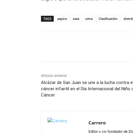
TAGS
aspira
casa
cima
Clasificación
distri
Facebook
X
Pinterest
Artículo anterior
Alcázar de San Juan se une a la lucha contra e
cáncer infantil en el Día Internacional del Niño
Cáncer
Carrero
Editor y co-fundador de Di