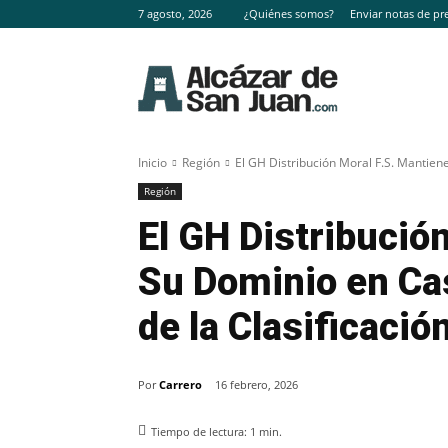
7 agosto, 2026
¿Quiénes somos?
Enviar notas de pr
Inicio
Región
El GH Distribución Moral F.S. Mantien
Región
El GH Distribució
Su Dominio en Cas
de la Clasificació
Por
Carrero
16 febrero, 2026
Tiempo de lectura:
1
min.