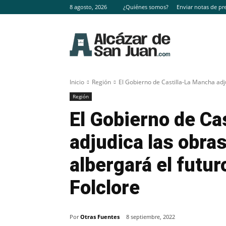
8 agosto, 2026
¿Quiénes somos?
Enviar notas de pr
Inicio
Región
El Gobierno de Castilla-La Mancha adju
Región
El Gobierno de Ca
adjudica las obras
albergará el futur
Folclore
Por
Otras Fuentes
8 septiembre, 2022