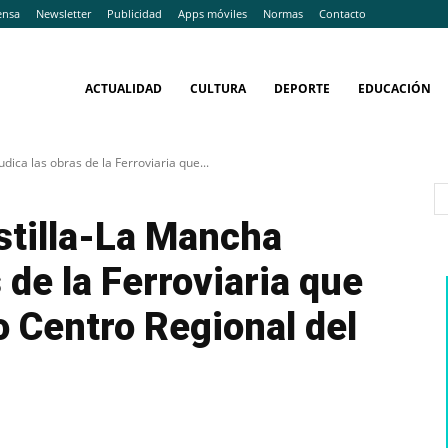
ensa
Newsletter
Publicidad
Apps móviles
Normas
Contacto
ACTUALIDAD
CULTURA
DEPORTE
EDUCACIÓN
dica las obras de la Ferroviaria que...
stilla-La Mancha
 de la Ferroviaria que
o Centro Regional del