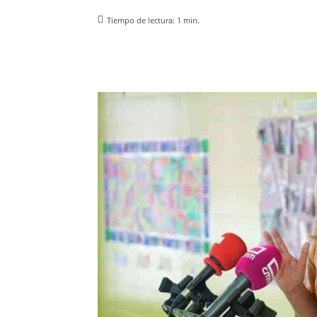
Tiempo de lectura:
1
min.
Facebook
X
Pinterest