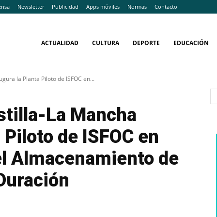
ensa
Newsletter
Publicidad
Apps móviles
Normas
Contacto
ACTUALIDAD
CULTURA
DEPORTE
EDUCACIÓN
gura la Planta Piloto de ISFOC en...
stilla-La Mancha
a Piloto de ISFOC en
 el Almacenamiento de
Duración