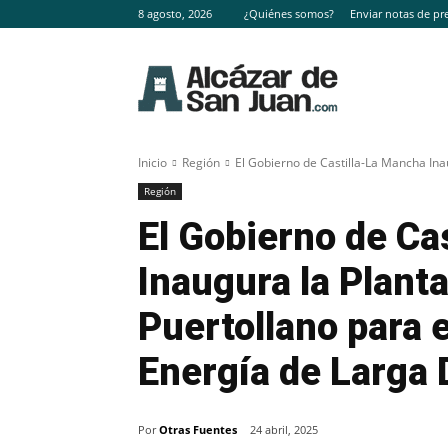
8 agosto, 2026
¿Quiénes somos?
Enviar notas de pr
Inicio
Región
El Gobierno de Castilla-La Mancha Inau
Región
El Gobierno de Ca
Inaugura la Plant
Puertollano para
Energía de Larga 
Por
Otras Fuentes
24 abril, 2025