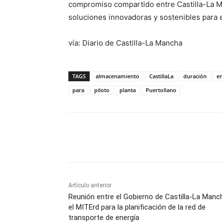
compromiso compartido entre Castilla-La M
soluciones innovadoras y sostenibles para e
vía: Diario de Castilla-La Mancha
TAGS
almacenamiento
CastillaLa
duración
e
para
piloto
planta
Puertollano
Facebook
X
Pinterest
Artículo anterior
Reunión entre el Gobierno de Castilla-La Manc
el MITErd para la planificación de la red de
transporte de energía