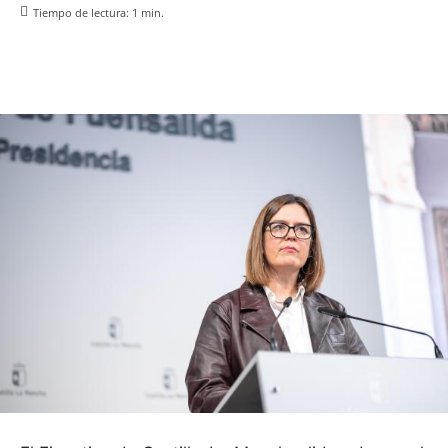
Tiempo de lectura:
1
min.
Facebook
X
Pinterest
WhatsApp