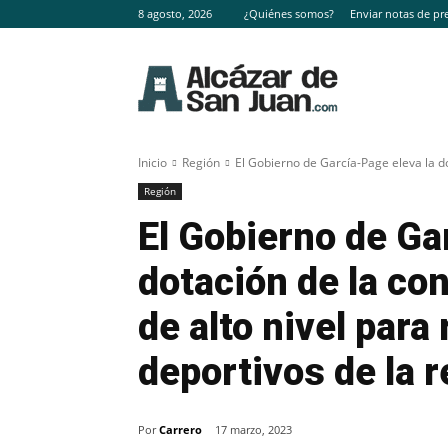
8 agosto, 2026
¿Quiénes somos?
Enviar notas de pr
Inicio
Región
El Gobierno de García-Page eleva la do
Región
El Gobierno de Ga
dotación de la con
de alto nivel para
deportivos de la r
Por
Carrero
17 marzo, 2023