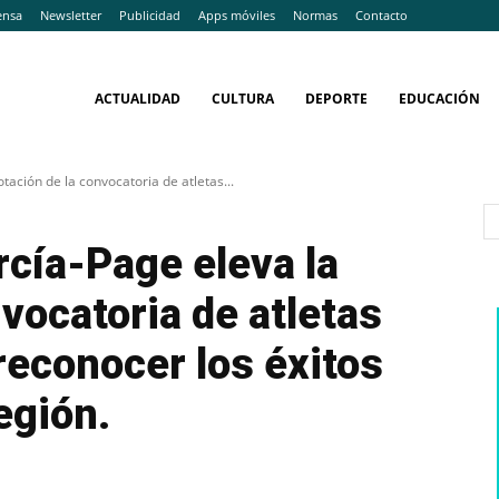
ensa
Newsletter
Publicidad
Apps móviles
Normas
Contacto
ACTUALIDAD
CULTURA
DEPORTE
EDUCACIÓN
tación de la convocatoria de atletas...
rcía-Page eleva la
vocatoria de atletas
 reconocer los éxitos
egión.