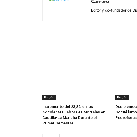
Carrero
Editor y co-fundador de Di
ARTÍCULOS RELACIONADOS
Región
Región
Incremento del 23,8% en los
Duelo emoci
Accidentes Laborales Mortales en
Socuéllamos
Castilla-La Mancha Durante el
Pedroñeras 
Primer Semestre