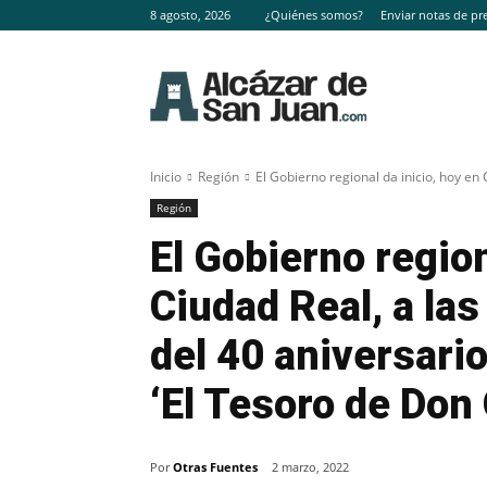
8 agosto, 2026
¿Quiénes somos?
Enviar notas de pr
Inicio
Región
El Gobierno regional da inicio, hoy en C
Región
El Gobierno region
Ciudad Real, a las
del 40 aniversari
‘El Tesoro de Don 
Por
Otras Fuentes
2 marzo, 2022