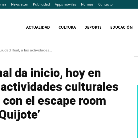
ensa
Newsletter
Publicidad
Apps móviles
Normas
Contacto
ACTUALIDAD
CULTURA
DEPORTE
EDUCACIÓN
iudad Real, a las actividades...
al da inicio, hoy en
 actividades culturales
o con el escape room
Quijote’