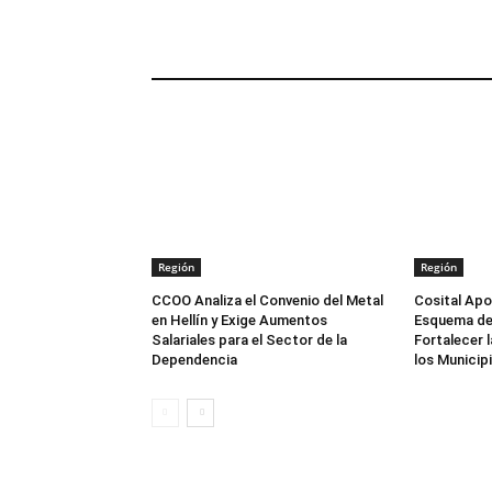
ARTÍCULOS RELACIONADOS
Región
Región
CCOO Analiza el Convenio del Metal
Cosital Apo
en Hellín y Exige Aumentos
Esquema de
Salariales para el Sector de la
Fortalecer 
Dependencia
los Municip