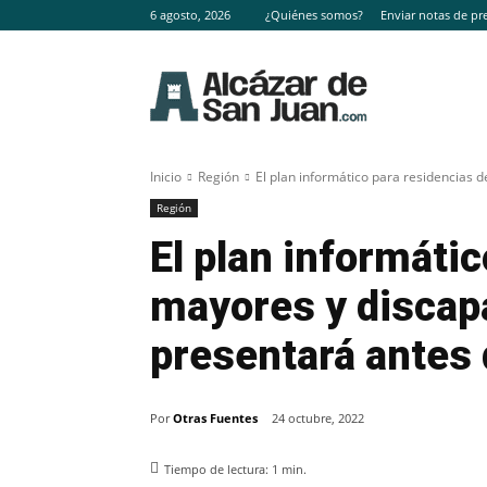
6 agosto, 2026
¿Quiénes somos?
Enviar notas de pr
Inicio
Región
El plan informático para residencias 
Región
El plan informáti
mayores y discap
presentará antes 
Por
Otras Fuentes
24 octubre, 2022
Tiempo de lectura:
1
min.