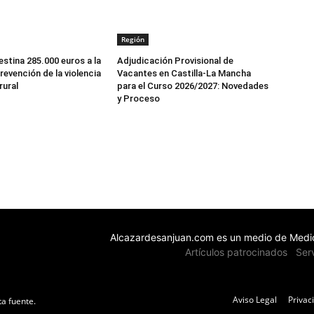
Región
stina 285.000 euros a la
Adjudicación Provisional de
revención de la violencia
Vacantes en Castilla-La Mancha
rural
para el Curso 2026/2027: Novedades
y Proceso
Alcazardesanjuan.com es un medio de Medio
Artículos patrocinados
Ser
Aviso Legal
Privac
ta fuente.