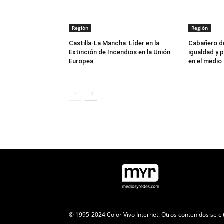
Región
Región
Castilla-La Mancha: Líder en la
Cabañero de
Extinción de Incendios en la Unión
igualdad y p
Europea
en el medio 
© 1995-2024 Color Vivo Internet. Otros contenidos se ci