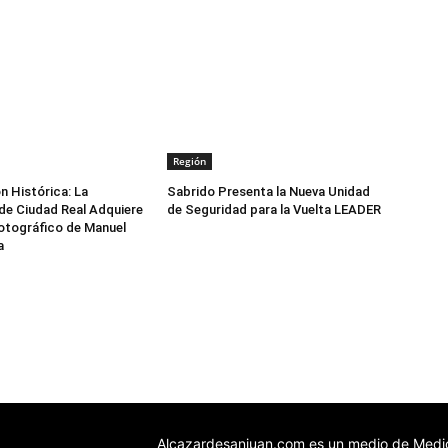
Región
n Histórica: La
Sabrido Presenta la Nueva Unidad
de Ciudad Real Adquiere
de Seguridad para la Vuelta LEADER
otográfico de Manuel
a
Alcazardesanjuan.com es un medio de Medio