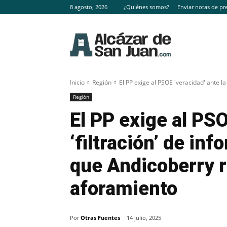
8 agosto, 2026
¿Quiénes somos?
Enviar notas de pr
Inicio
Región
El PP exige al PSOE 'veracidad' ante la 
Región
El PP exige al PSO
‘filtración’ de in
que Andicoberry r
aforamiento
Por
Otras Fuentes
14 julio, 2025