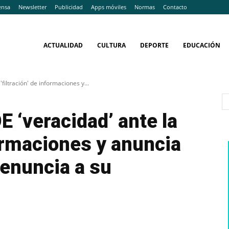
ensa
Newsletter
Publicidad
Apps móviles
Normas
Contacto
ACTUALIDAD
CULTURA
DEPORTE
EDUCACIÓN
'filtración' de informaciones y...
E ‘veracidad’ ante la
formaciones y anuncia
enuncia a su