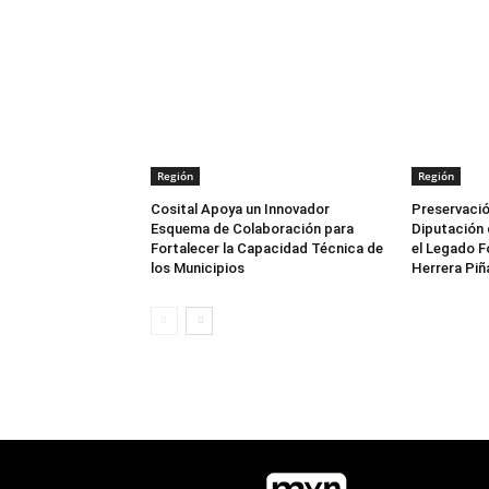
Región
Región
Cosital Apoya un Innovador
Preservació
Esquema de Colaboración para
Diputación 
Fortalecer la Capacidad Técnica de
el Legado F
los Municipios
Herrera Piñ