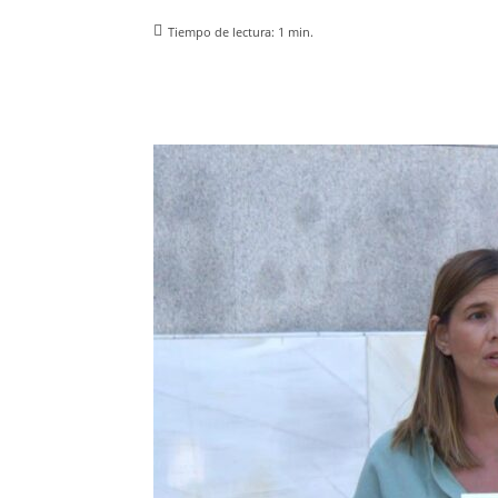
Tiempo de lectura:
1
min.
Facebook
X
Pinterest