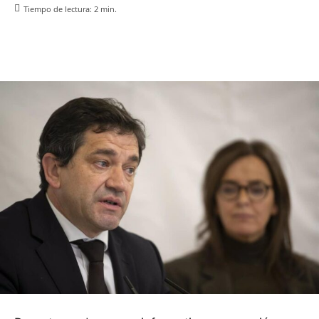
Tiempo de lectura:
2
min.
Facebook
X
Pinterest
WhatsApp