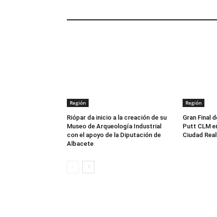
ARTÍCULOS RELACIONADOS
Región
Región
Riópar da inicio a la creación de su
Gran Final d
Museo de Arqueología Industrial
Putt CLM en
con el apoyo de la Diputación de
Ciudad Real
Albacete