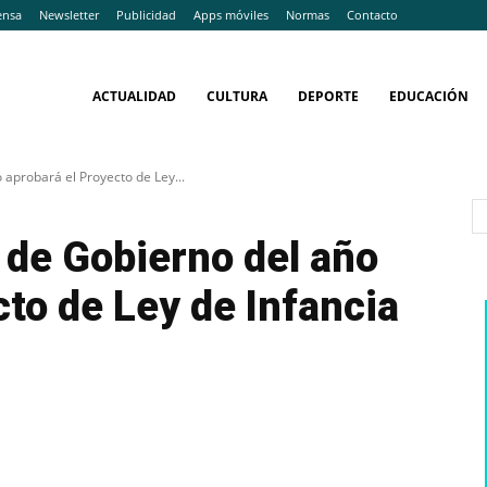
ensa
Newsletter
Publicidad
Apps móviles
Normas
Contacto
ACTUALIDAD
CULTURA
DEPORTE
EDUCACIÓN
 aprobará el Proyecto de Ley...
 de Gobierno del año
cto de Ley de Infancia