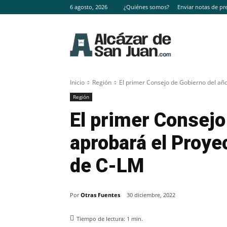
6 agosto, 2026
¿Quiénes somos?
Enviar notas de pr
Inicio
Región
El primer Consejo de Gobierno del año
Región
El primer Consejo
aprobará el Proye
de C-LM
Por
Otras Fuentes
30 diciembre, 2022
Tiempo de lectura:
1
min.