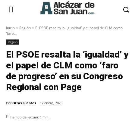
Inicio
Región
El PSOE resalta la 'igualdad' y el papel de CLM como
'faro...
Región
El PSOE resalta la ‘igualdad’ y
el papel de CLM como ‘faro
de progreso’ en su Congreso
Regional con Page
Por
Otras Fuentes
17 enero, 2025
Tiempo de lectura:
1
min.
Facebook
X
Pinterest
WhatsApp