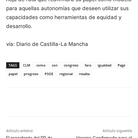
para aquellas autonomías que deseen utilizar sus
capacidades como herramientas de equidad y
desarrollo.
vía: Diario de Castilla-La Mancha
TAGS
CLM
como
con
congreso
faro
igualdad
Page
papel
progreso
PSOE
regional
resalta
Facebook
X
Pinterest
WhatsApp
Artículo anterior
Artículo siguiente
El presidente del PP de
Horario Confirmado para el