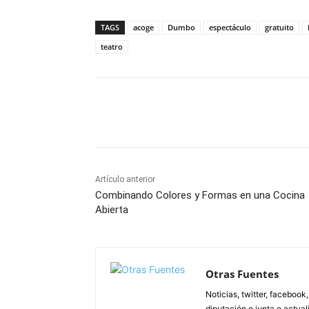
TAGS
acoge
Dumbo
espectáculo
gratuito
teatro
Facebook
X
Pinterest
Artículo anterior
Combinando Colores y Formas en una Cocina
Abierta
Otras Fuentes
Noticias, twitter, facebook
diputación o junta o actua