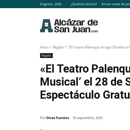
8 agosto, 2026
¿Quiénes somos?
Enviar notas de pr
Inicio
Región
"El Teatro Palenque Acoge 'Dumbo el M
Región
«El Teatro Palenq
Musical’ el 28 de
Espectáculo Gratui
Por
Otras Fuentes
18 septiembre, 2025