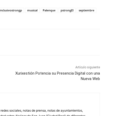
Inclusivostrongp
musical
Palenque
pstrongEl
septiembre
WhatsApp
Artículo siguiente
Xurixestión Potencia su Presencia Digital con una
Nueva Web
, redes sociales, notas de prensa, notas de ayuntamientos,
lidad sobre Alcázar de San Juan (Ciudad Real) de diferentes