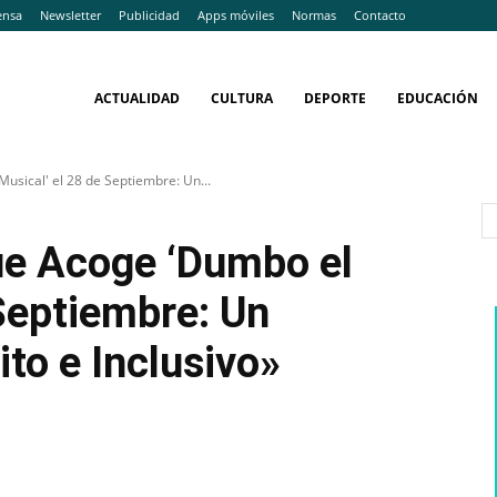
ensa
Newsletter
Publicidad
Apps móviles
Normas
Contacto
ACTUALIDAD
CULTURA
DEPORTE
EDUCACIÓN
usical' el 28 de Septiembre: Un...
ue Acoge ‘Dumbo el
 Septiembre: Un
to e Inclusivo»