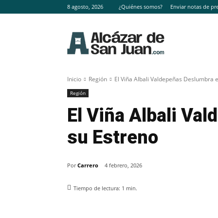
8 agosto, 2026
¿Quiénes somos?
Enviar notas de pr
Inicio
Región
El Viña Albali Valdepeñas Deslumbra 
Región
El Viña Albali Va
su Estreno
Por
Carrero
4 febrero, 2026
Tiempo de lectura:
1
min.
Facebook
X
Pinterest