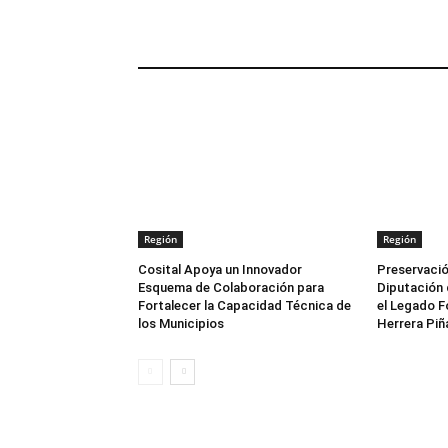
ARTÍCULOS RELACIONADOS
Región
Región
Cosital Apoya un Innovador
Preservació
Esquema de Colaboración para
Diputación 
Fortalecer la Capacidad Técnica de
el Legado F
los Municipios
Herrera Piñ