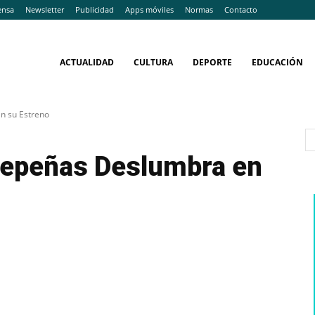
ensa
Newsletter
Publicidad
Apps móviles
Normas
Contacto
ACTUALIDAD
CULTURA
DEPORTE
EDUCACIÓN
en su Estreno
ldepeñas Deslumbra en
WhatsApp