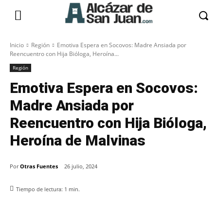
Inicio
Región
Emotiva Espera en Socovos: Madre Ansiada por
Reencuentro con Hija Bióloga, Heroína...
Región
Emotiva Espera en Socovos:
Madre Ansiada por
Reencuentro con Hija Bióloga,
Heroína de Malvinas
Por
Otras Fuentes
26 julio, 2024
Tiempo de lectura:
1
min.
Facebook
X
Pinterest
WhatsApp