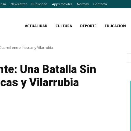
ensa
Newsletter
Publicidad
Apps móviles
Normas
Contacto
ACTUALIDAD
CULTURA
DEPORTE
EDUCACIÓN
artel entre Illescas y Vilarrubia
te: Una Batalla Sin
scas y Vilarrubia
WhatsApp