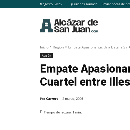
8 agosto, 2026
¿Quiénes somos?
Enviar notas de pr
Inicio
Región
Empate Apasionante: Una Batalla Sin Cu
Región
Empate Apasionan
Cuartel entre Ille
Por
Carrero
2 marzo, 2026
Tiempo de lectura:
1
min.
Facebook
X
Pinterest