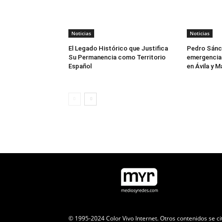
Noticias
Noticias
El Legado Histórico que Justifica
Pedro Sánch
Su Permanencia como Territorio
emergencia 
Español
en Ávila y M
© 1995-2024 Color Vivo Internet. Otros contenidos se ci