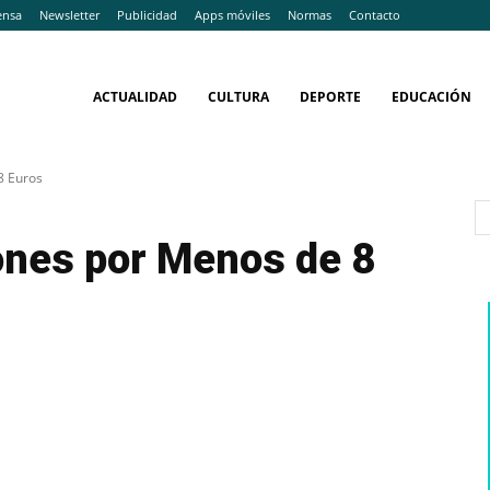
ensa
Newsletter
Publicidad
Apps móviles
Normas
Contacto
ACTUALIDAD
CULTURA
DEPORTE
EDUCACIÓN
8 Euros
ones por Menos de 8
WhatsApp