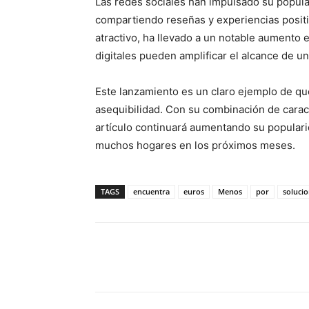
Las redes sociales han impulsado su popul
compartiendo reseñas y experiencias positiv
atractivo, ha llevado a un notable aumento
digitales pueden amplificar el alcance de u
Este lanzamiento es un claro ejemplo de que
asequibilidad. Con su combinación de caract
artículo continuará aumentando su popular
muchos hogares en los próximos meses.
TAGS
encuentra
euros
Menos
por
soluci
Facebook
X
Pinterest