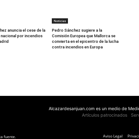
Noticias
ez anuncia el cese de la
Pedro Sánchez sugiere a la
nacional por incendios
Comisión Europea que Mallorca se
adrid
convierta en el epicentro de la lucha
contra incendios en Europa
Alcazardesanjuan.com es un medio de Medio
Artículos patrocinados
Ser
Aviso Legal
Privac
ta fuente.