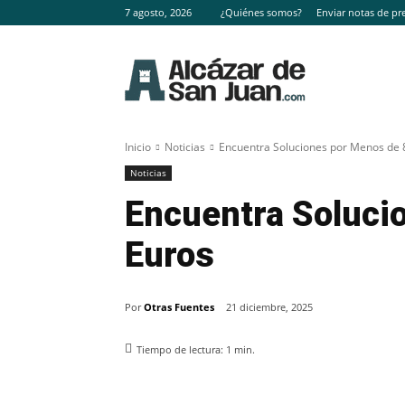
7 agosto, 2026
¿Quiénes somos?
Enviar notas de pr
Inicio
Noticias
Encuentra Soluciones por Menos de 
Noticias
Encuentra Soluci
Euros
Por
Otras Fuentes
21 diciembre, 2025
Tiempo de lectura:
1
min.
Facebook
X
Pinterest