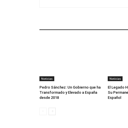
ARTÍCULOS RELACIONADOS
Noticias
Noticias
Pedro Sánchez: Un Gobierno que ha
El Legado H
Transformado y Elevado a España
Su Permane
desde 2018
Español