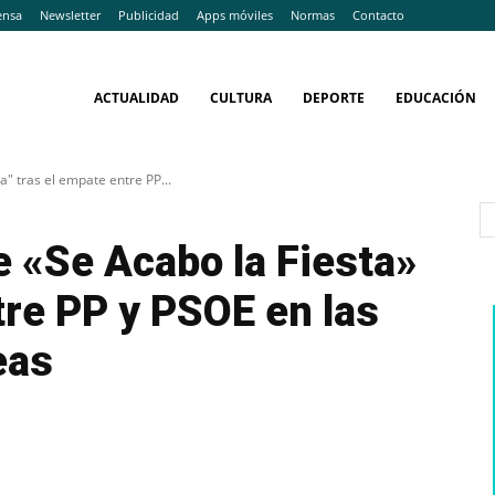
ensa
Newsletter
Publicidad
Apps móviles
Normas
Contacto
ACTUALIDAD
CULTURA
DEPORTE
EDUCACIÓN
a" tras el empate entre PP...
e «Se Acabo la Fiesta»
tre PP y PSOE en las
eas