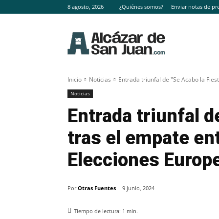
8 agosto, 2026
¿Quiénes somos?
Enviar notas de pr
Inicio
Noticias
Entrada triunfal de "Se Acabo la Fiest
Noticias
Entrada triunfal d
tras el empate en
Elecciones Europ
Por
Otras Fuentes
9 junio, 2024
Tiempo de lectura:
1
min.