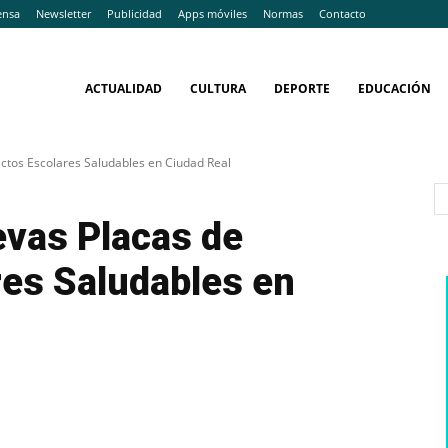
ensa
Newsletter
Publicidad
Apps móviles
Normas
Contacto
ACTUALIDAD
CULTURA
DEPORTE
EDUCACIÓN
ctos Escolares Saludables en Ciudad Real
evas Placas de
res Saludables en