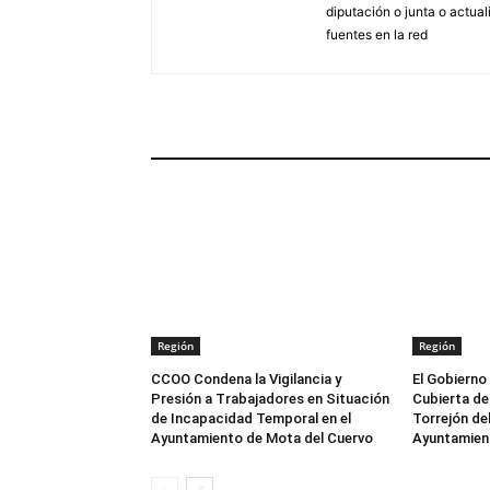
diputación o junta o actua
fuentes en la red
ARTÍCULOS RELACIONADOS
Región
Región
CCOO Condena la Vigilancia y
El Gobierno
Presión a Trabajadores en Situación
Cubierta del
de Incapacidad Temporal en el
Torrejón del
Ayuntamiento de Mota del Cuervo
Ayuntamien