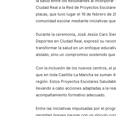
la salud entre los estudiantes al incorporar
Ciudad Real a la Red de Proyectos Escolare
placas, que tuvo lugar el 16 de febrero de 2
comunidad escolar mediante iniciativas que s
Durante la ceremonia, José Jesús Caro Sier
Deportes en Ciudad Real, expresó su recono
transformar la salud en un enfoque educati
aislado, sino un compromiso sostenido que 
Con la inclusión de los nuevos centros, el 
que en toda Castilla-La Mancha se suman 46
región. Estos Proyectos Escolares Saludabl
llevando a cabo acciones adaptadas a la real
acompañamiento formativo adecuado.
Entre las iniciativas impulsadas por el pro
permiten breves pausas con un vínculo curri