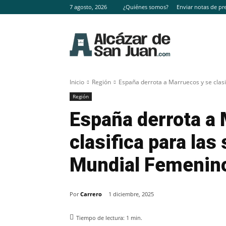
7 agosto, 2026
¿Quiénes somos?
Enviar notas de pr
Inicio
Región
España derrota a Marruecos y se clasif
Región
España derrota a
clasifica para las
Mundial Femenino
Por
Carrero
1 diciembre, 2025
Tiempo de lectura:
1
min.