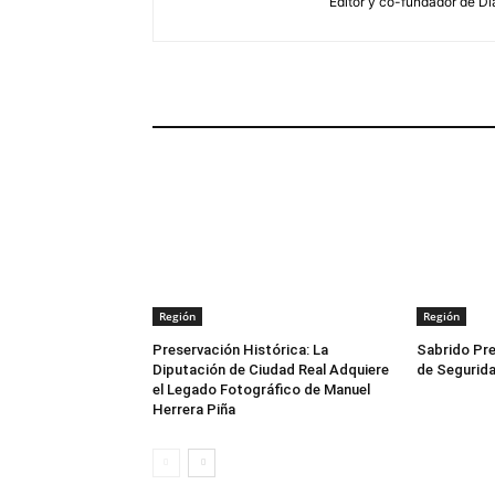
Editor y co-fundador de Di
ARTÍCULOS RELACIONADOS
Región
Región
Preservación Histórica: La
Sabrido Pre
Diputación de Ciudad Real Adquiere
de Segurida
el Legado Fotográfico de Manuel
Herrera Piña