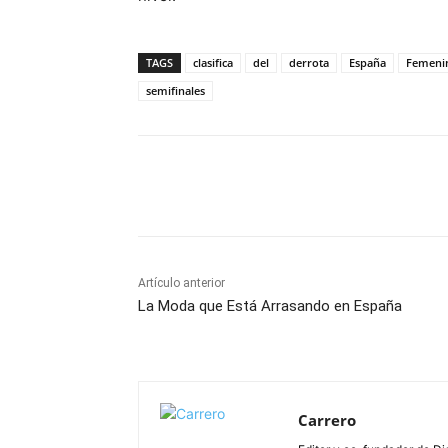
TAGS
clasifica
del
derrota
España
Femeni
semifinales
Facebook
X
Pinterest
Artículo anterior
La Moda que Está Arrasando en España
Carrero