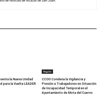
ario de Noticias de Alcázar de San Juan.
Región
senta la Nueva Unidad
CCOO Condena la Vigilancia y
d para la Vuelta LEADER
Presión a Trabajadores en Situación
de Incapacidad Temporal en el
Ayuntamiento de Mota del Cuervo