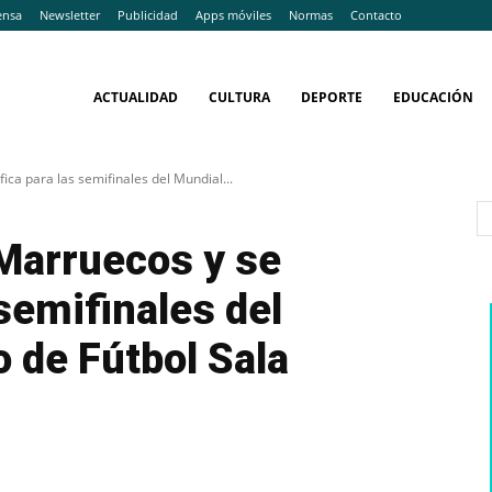
ensa
Newsletter
Publicidad
Apps móviles
Normas
Contacto
ACTUALIDAD
CULTURA
DEPORTE
EDUCACIÓN
ica para las semifinales del Mundial...
 Marruecos y se
 semifinales del
 de Fútbol Sala