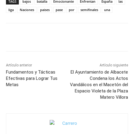
TAGS
bajos
batalla
Emocionante
Enfrentan
España
las
liga
Naciones
paises
pase
por
semifinales
una
Facebook
X
Pinterest
WhatsApp
Artículo anterior
Artículo siguiente
Fundamentos y Tácticas
El Ayuntamiento de Albacete
Efectivas para Lograr Tus
Condena los Actos
Metas
Vandálicos en el Macetón del
Espacio Violeta de la Plaza
Matero Villora