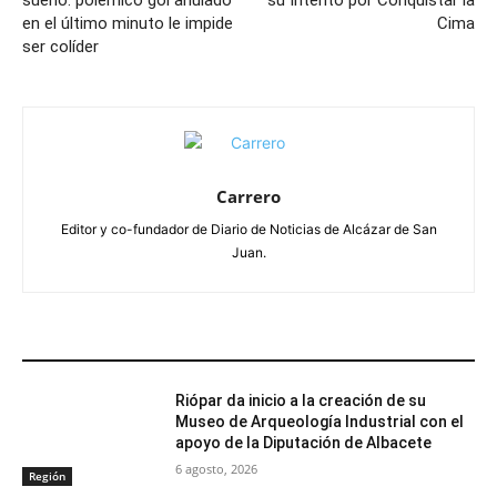
sueño: polémico gol anulado
su Intento por Conquistar la
en el último minuto le impide
Cima
ser colíder
Carrero
Editor y co-fundador de Diario de Noticias de Alcázar de San
Juan.
ARTÍCULOS RELACIONADOS
Riópar da inicio a la creación de su
Museo de Arqueología Industrial con el
apoyo de la Diputación de Albacete
6 agosto, 2026
Región