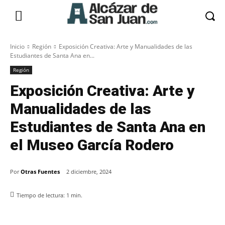
Inicio
Región
Exposición Creativa: Arte y Manualidades de las
Estudiantes de Santa Ana en...
Región
Exposición Creativa: Arte y
Manualidades de las
Estudiantes de Santa Ana en
el Museo García Rodero
Por
Otras Fuentes
2 diciembre, 2024
Tiempo de lectura:
1
min.
Facebook
X
Pinterest
WhatsApp