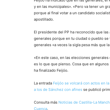
Feijóo ha indicado que en las generales, e
y en las municipales». «Pero va tener un gr
porque al final votar a un candidato socialis
apostillado.
El presidente del PP ha reconocido que las 
generales porque en tu ciudad o pueblo se v
generales «a veces la sigla pesa más que la
«En este caso, en las elecciones generales c
es lo que que pienso. Cosa que en algunos a
ha finalizado Feijóo.
La entrada
Feijóo se volcará con actos en l
a los de Sánchez con afines
se publicó pri
Consulta más
Noticias de Castilla-La Manch
Cuenca
.