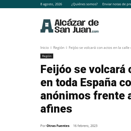
8 agosto, 2026
¿Quiénes somos?
Enviar notas de pr
Inicio
Región
Feijóo se volcará con actos en la calle
Región
Feijóo se volcará 
en toda España c
anónimos frente 
afines
Por
Otras Fuentes
16 febrero, 2023