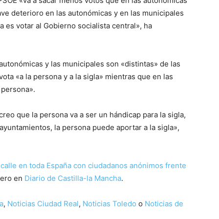
l PSOE «va a sacar menos votos que en las autonómicas
ave deterioro en las autonómicas y en las municipales
ta es votar al Gobierno socialista central», ha
autonómicas y las municipales son «distintas» de las
ota «a la persona y a la sigla» mientras que en las
 persona».
reo que la persona va a ser un hándicap para la sigla,
yuntamientos, la persona puede aportar a la sigla»,
a calle en toda España con ciudadanos anónimos frente
mero en
Diario de Castilla-la Mancha
.
a
,
Noticias Ciudad Real
,
Noticias Toledo
o
Noticias de