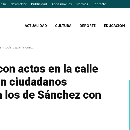
ensa
Newsletter
Publicidad
Apps móviles
Normas
Contacto
ACTUALIDAD
CULTURA
DEPORTE
EDUCACIÓN
 en toda España con...
con actos en la calle
on ciudadanos
a los de Sánchez con