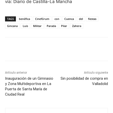
vía: Diario de Castilla-La Mancha
TAGS
benéfica
Cinefórum
con
Cuenca
del
fiestas
Gincana
Luis
Militar
Parada
Pilar
Zahera
Facebook
X
Pinterest
WhatsApp
Artículo anterior
Artículo siguiente
Inauguración de un Gimnasio
Sin posibilidad de compra en
y Zona Multideportiva en La
Valladolid
Puerta de Santa María de
Ciudad Real