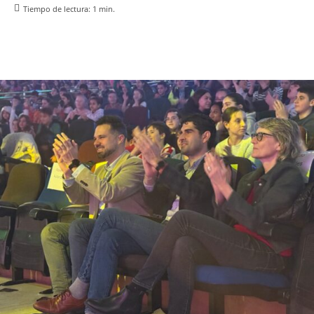
Tiempo de lectura:
1
min.
Facebook
X
Pinterest
WhatsApp