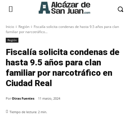
Inicio
Región
Fiscalía solicita condenas de hasta 9.5 años para clan
familiar por narcotráfico...
Región
Fiscalía solicita condenas de
hasta 9.5 años para clan
familiar por narcotráfico en
Ciudad Real
Por
Otras Fuentes
11 marzo, 2024
Tiempo de lectura:
2
min.
Facebook
X
Pinterest
WhatsApp