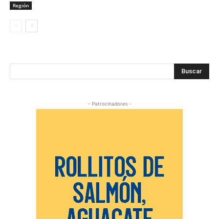
Región
Buscar
- Patrocinadores -