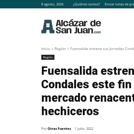
8 agosto, 2026
¿Quiénes somos?
Enviar notas de pr
Inicio
Región
Fuensalida estrena sus Jornadas Cond
Región
Fuensalida estre
Condales este fi
mercado renacenti
hechiceros
Por
Otras Fuentes
1 julio, 2022