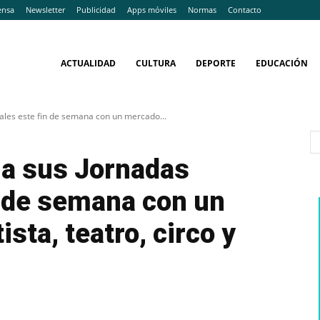
ensa
Newsletter
Publicidad
Apps móviles
Normas
Contacto
ACTUALIDAD
CULTURA
DEPORTE
EDUCACIÓN
ales este fin de semana con un mercado...
na sus Jornadas
n de semana con un
sta, teatro, circo y