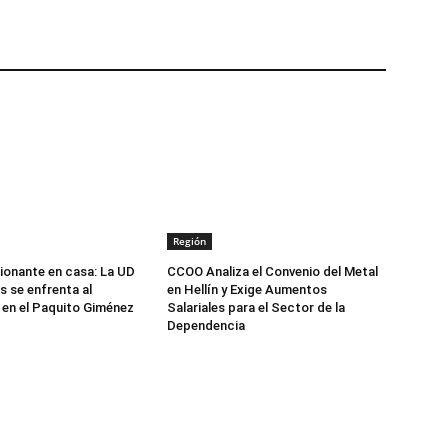
Región
onante en casa: La UD
CCOO Analiza el Convenio del Metal
 se enfrenta al
en Hellín y Exige Aumentos
en el Paquito Giménez
Salariales para el Sector de la
Dependencia