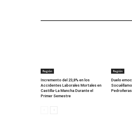
ARTÍCULOS RELACIONADOS
Región
Región
Incremento del 23,8% en los
Duelo emoci
Accidentes Laborales Mortales en
Socuéllamos
Castilla-La Mancha Durante el
Pedroñeras 
Primer Semestre