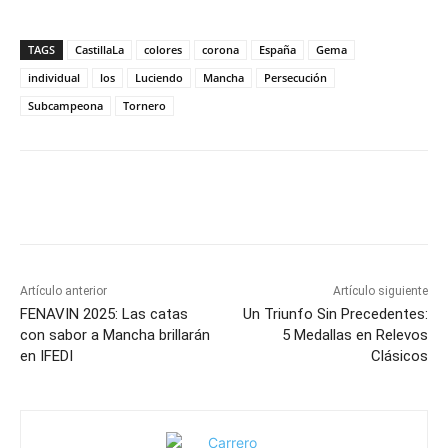
TAGS
CastillaLa
colores
corona
España
Gema
individual
los
Luciendo
Mancha
Persecución
Subcampeona
Tornero
Facebook
X
Pinterest
WhatsApp
Artículo anterior
Artículo siguiente
FENAVIN 2025: Las catas
Un Triunfo Sin Precedentes:
con sabor a Mancha brillarán
5 Medallas en Relevos
en IFEDI
Clásicos