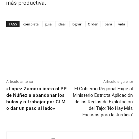
más productiva.
TAGS
completa
guía
ideal
lograr
Orden
para
vida
Facebook
X
Pinterest
WhatsApp
Artículo anterior
Artículo siguiente
«López Zamora insta al PP
El Gobierno Regional Exige al
de Núñez a abandonar los
Ministerio Estricta Aplicación
bulos y a trabajar por CLM
de las Reglas de Explotación
o dar un paso al lado»
del Tajo: ‘No Hay Más
Excusas para la Justicia’