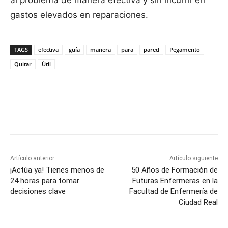
al problema de manera efectiva y sin incurrir en
gastos elevados en reparaciones.
TAGS
efectiva
guía
manera
para
pared
Pegamento
Quitar
Útil
Facebook
X
Pinterest
WhatsApp
Artículo anterior
Artículo siguiente
¡Actúa ya! Tienes menos de
50 Años de Formación de
24 horas para tomar
Futuras Enfermeras en la
decisiones clave
Facultad de Enfermería de
Ciudad Real