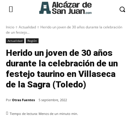
Inicio
Actualidad
Herido un joven de 30 años durante la celebración
de un festejo...
Actualidad
Región
Herido un joven de 30 años
durante la celebración de un
festejo taurino en Villaseca
de la Sagra (Toledo)
Por
Otras Fuentes
5 septiembre, 2022
Tiempo de lectura:
Menos de un minuto
min.
Facebook
X
Pinterest
WhatsApp