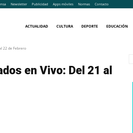
ensa
Newsletter
Publicidad
Apps móviles
Normas
Contacto
ACTUALIDAD
CULTURA
DEPORTE
EDUCACIÓN
al 22 de Febrero
dos en Vivo: Del 21 al
WhatsApp