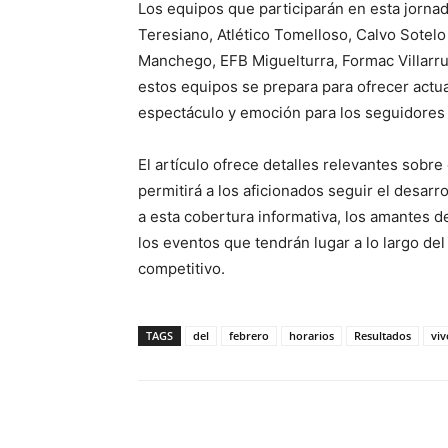
Los equipos que participarán en esta jorna
Teresiano, Atlético Tomelloso, Calvo Sotel
Manchego, EFB Miguelturra, Formac Villarru
estos equipos se prepara para ofrecer act
espectáculo y emoción para los seguidores 
El artículo ofrece detalles relevantes sobr
permitirá a los aficionados seguir el desar
a esta cobertura informativa, los amantes de
los eventos que tendrán lugar a lo largo de
competitivo.
TAGS
del
febrero
horarios
Resultados
viv
Facebook
X
Pinterest