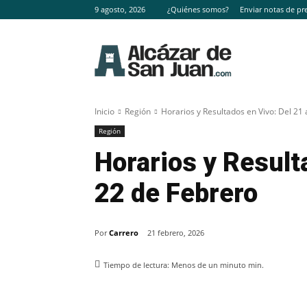
9 agosto, 2026
¿Quiénes somos?
Enviar notas de pr
Inicio
Región
Horarios y Resultados en Vivo: Del 21 
Región
Horarios y Resulta
22 de Febrero
Por
Carrero
21 febrero, 2026
Tiempo de lectura:
Menos de un minuto
min.
Facebook
X
Pinterest