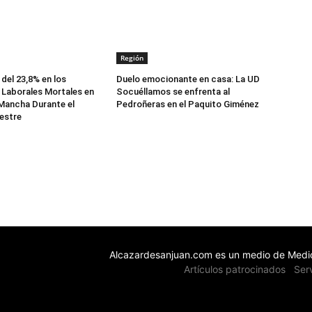
Región
del 23,8% en los
Duelo emocionante en casa: La UD
Laborales Mortales en
Socuéllamos se enfrenta al
 Mancha Durante el
Pedroñeras en el Paquito Giménez
estre
Alcazardesanjuan.com es un medio de Medio
Artículos patrocinados
Ser