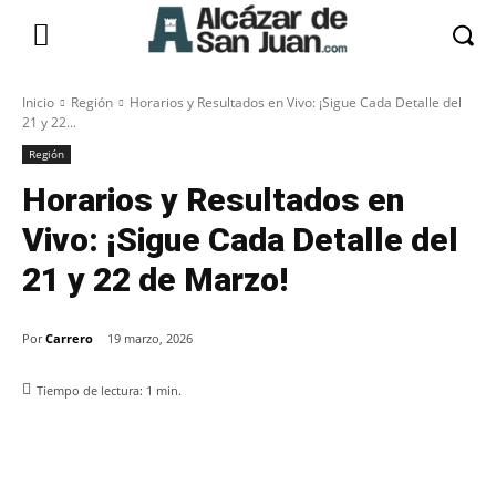
Inicio
Región
Horarios y Resultados en Vivo: ¡Sigue Cada Detalle del
21 y 22...
Región
Horarios y Resultados en
Vivo: ¡Sigue Cada Detalle del
21 y 22 de Marzo!
Por
Carrero
19 marzo, 2026
Tiempo de lectura:
1
min.
Facebook
X
Pinterest
WhatsApp