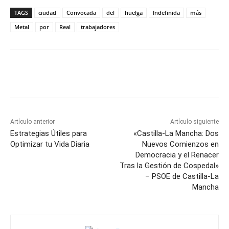
TAGS
ciudad
Convocada
del
huelga
Indefinida
más
Metal
por
Real
trabajadores
Facebook
X
Pinterest
WhatsApp
Artículo anterior
Artículo siguiente
Estrategias Útiles para
«Castilla-La Mancha: Dos
Optimizar tu Vida Diaria
Nuevos Comienzos en
Democracia y el Renacer
Tras la Gestión de Cospedal»
– PSOE de Castilla-La
Mancha