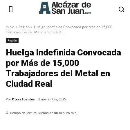
Inicio
Región
Huelga Indefinida Convocada por Más de 15,000
Trabajadores del Metal en Ciudad...
Región
Huelga Indefinida Convocada
por Más de 15,000
Trabajadores del Metal en
Ciudad Real
Por
Otras Fuentes
2 noviembre, 2025
Tiempo de lectura:
Menos de un minuto
min.
Facebook
X
Pinterest
WhatsApp