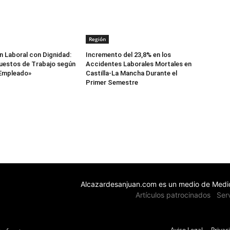
Región
 Laboral con Dignidad:
Incremento del 23,8% en los
uestos de Trabajo según
Accidentes Laborales Mortales en
 Empleado»
Castilla-La Mancha Durante el
Primer Semestre
Alcazardesanjuan.com es un medio de Medio
Artículos patrocinados
Ser
Aviso Legal
Privac