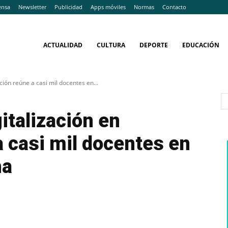
ensa
Newsletter
Publicidad
Apps móviles
Normas
Contacto
ACTUALIDAD
CULTURA
DEPORTE
EDUCACIÓN
ción reúne a casi mil docentes en...
italización en
 casi mil docentes en
ha