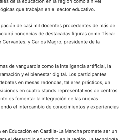
ales de la educación en la región como a nivel
ógicas que trabajan en el sector educativo.
icipación de casi mil docentes procedentes de más de
incluirá ponencias de destacadas figuras como Tíscar
to Cervantes, y Carlos Magro, presidente de la
s de vanguardia como la inteligencia artificial, la
gramación y el bienestar digital. Los participantes
debates en mesas redondas, talleres prácticos, un
osiciones en cuatro stands representativos de centros
ento es fomentar la integración de las nuevas
iendo el intercambio de conocimientos y experiencias
ón en Educación en Castilla-La Mancha promete ser un
ra el desarrollo educativo en la región. La tecnología