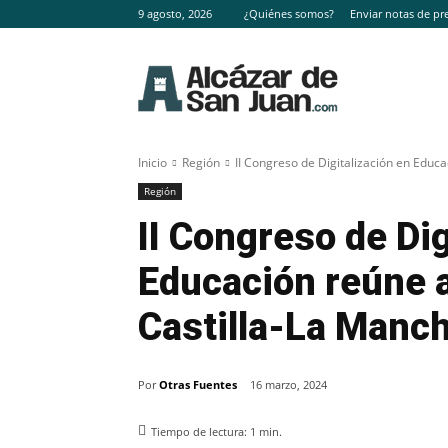
9 agosto, 2026
¿Quiénes somos?
Enviar notas de pr
Inicio
Región
II Congreso de Digitalización en Educa
Región
II Congreso de Dig
Educación reúne a
Castilla-La Manc
Por
Otras Fuentes
16 marzo, 2024
Tiempo de lectura:
1
min.